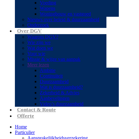
Voeding
Wapens
Woningbouw en vastgoed
Nieuws over beleid & duurzaamheid
Onderzoek
Over DGV
Waarom DGV?
Wie zijn we
Wat doen we
Voor wie
Missie & wijze van aanpak
Meer lezen
Ambitie
Continuïteit
Duurzaamheid
Wat is duurzaamheid?
Zekerheid & Advies
Aanbevelingen
Video’s duurzaamheid
Contact & Route
Offerte
Home
Particulier
Aansprakelijkheidsverzekering