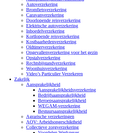
Autoverzekering
Bromfietsverzekering
Caravanverzekering
Doorlopende reisverzekering
Elektrische autoverzekering
Inboedelverzekering
Kortlopende reisverzekering
Kostbaarhedenverzekering
Oldtimerverzekering
Ongevallenverzekering voor het gezin
Opstalverzekering
Rechtsbijstandverzekering
Woonhuisverzekering
Video’s Particulier Verzekeren
Zakelijk
Aansprakelijkheid
Aansprakelijkheidsverzekering
Bedrijfsaansprakelijkheid
Beroepsaansprakelijkheid
WEGAM-verzekering
Bestuursaansprakelijkheid
Agrarische verzekeringen
AOV: Arbeidsongeschiktheid
Collectieve zorgverzekering
Voordelen Werkgever