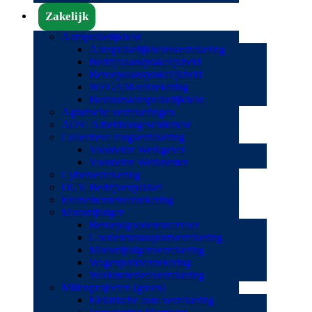
Zakelijk
Aansprakelijkheid
Aansprakelijkheidsverzekering
Bedrijfsaansprakelijkheid
Beroepsaansprakelijkheid
WEGAM-verzekering
Bestuursaansprakelijkheid
Agrarische verzekeringen
AOV: Arbeidsongeschiktheid
Collectieve zorgverzekering
Voordelen Werkgever
Voordelen Werknemer
Cyberverzekering
DGV Bedrijvenpakket
Evenementenverzekering
Motorrijtuigen
Beroepsgoederenvervoer
Goederentransportverzekering
Motorrijtuigenverzekering
Wagenparkverzekering
Werkmaterieelverzekering
Milieuprojecten (groen)
Elektrische auto verzekering