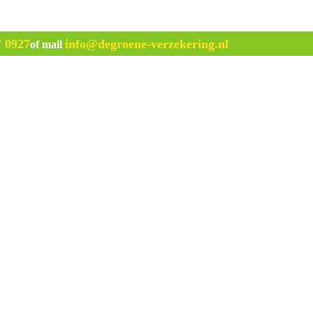
7 0927
info@degroene-verzekering.nl
of mail