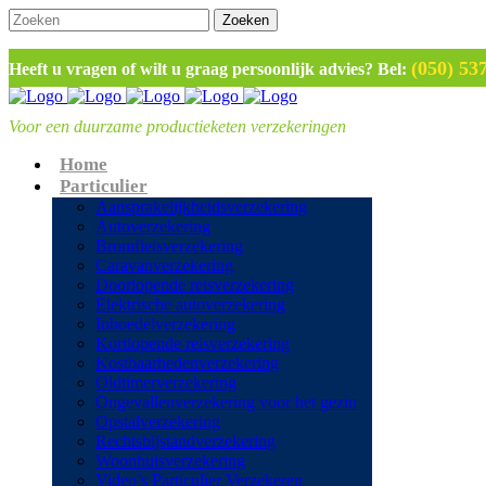
(050) 53
Heeft u vragen of wilt u graag persoonlijk advies? Bel:
Home
Particulier
Aansprakelijkheidsverzekering
Autoverzekering
Bromfietsverzekering
Caravanverzekering
Doorlopende reisverzekering
Elektrische autoverzekering
Inboedelverzekering
Kortlopende reisverzekering
Kostbaarhedenverzekering
Oldtimerverzekering
Ongevallenverzekering voor het gezin
Opstalverzekering
Rechtsbijstandverzekering
Woonhuisverzekering
Video’s Particulier Verzekeren