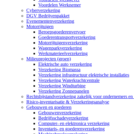
Voordelen Werknemer
Cyberverzekering
DGV Bedrijvenpakket
Evenementenverzekering
Motorrijtuigen
Beroepsgoederenvervoer
Goederentransportverzekering
Motorrijtuigenverzekering
Wagenparkverzekering
Werkmaterieelverzekering
Milieuprojecten (groen)
Elektrische auto verzekering
Verzekering Biomassa
Verzekering infrastructuur elektrische installaties
Verzekering Waterkrachtcentrale
Verzekering Windturbine
Verzekering Zonnepanelen
Rechtsbijstandverzekering zakelijk voor ondernemers e
Risico-inventarisatie & Verzekeringsanalyse
Gebouwen en goederen
Gebouwenverzekering
Bedrijfsschadeverzekering
Computer- en elektronica verzekering
Inventaris- en goederenverzekering