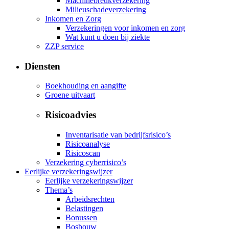
Machinebreukverzekering
Milieuschadeverzekering
Inkomen en Zorg
Verzekeringen voor inkomen en zorg
Wat kunt u doen bij ziekte
ZZP service
Diensten
Boekhouding en aangifte
Groene uitvaart
Risicoadvies
Inventarisatie van bedrijfsrisico’s
Risicoanalyse
Risicoscan
Verzekering cyberrisico’s
Eerlijke verzekeringswijzer
Eerlijke verzekeringswijzer
Thema’s
Arbeidsrechten
Belastingen
Bonussen
Bosbouw