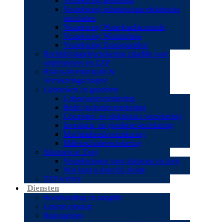
Verzekering Biomassa
Verzekering infrastructuur elektrische
installaties
Verzekering Waterkrachtcentrale
Verzekering Windturbine
Verzekering Zonnepanelen
Rechtsbijstandverzekering zakelijk voor
ondernemers en ZZP
Risico-inventarisatie &
Verzekeringsanalyse
Gebouwen en goederen
Gebouwenverzekering
Bedrijfsschadeverzekering
Computer- en elektronica verzekering
Inventaris- en goederenverzekering
Machinebreukverzekering
Milieuschadeverzekering
Inkomen en Zorg
Verzekeringen voor inkomen en zorg
Wat kunt u doen bij ziekte
ZZP service
Diensten
Boekhouding en aangifte
Groene uitvaart
Risicoadvies