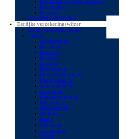
Inventarisatie van bedrijfsrisico’s
Risicoanalyse
Risicoscan
Verzekering cyberrisico’s
Eerlijke verzekeringswijzer
Eerlijke verzekeringswijzer
Thema’s
Arbeidsrechten
Belastingen
Bonussen
Bosbouw
Corruptie
Dierenwelzijn
Elektriciteitsproductie
Financiële sector
Gendergelijkheid
Gezondheid
Klimaatverandering
Maakindustrie
Mensenrechten
Mijnbouw
Natuur
Olie en gas
Transparantie
Visserij