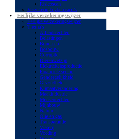
Risicoscan
Verzekering cyberrisico’s
Eerlijke verzekeringswijzer
Eerlijke verzekeringswijzer
Thema’s
Arbeidsrechten
Belastingen
Bonussen
Bosbouw
Corruptie
Dierenwelzijn
Elektriciteitsproductie
Financiële sector
Gendergelijkheid
Gezondheid
Klimaatverandering
Maakindustrie
Mensenrechten
Mijnbouw
Natuur
Olie en gas
Transparantie
Visserij
Voeding
Wapens