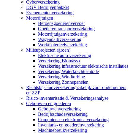
Cyberverzekering
DGV Bedrijvenpakket
Evenementenverzekering
Motorrijtuigen
Beroepsgoederenvervoer
Goederentransportverzekering
Motorrijtuigenverzekering
Wagenparkverzekering
Werkmaterieelverzekering
Milieuprojecten (groen)
Elektrische auto verzekering
Verzekering Biomassa
Verzekering infrastructuur elektrische installaties
Verzekering Waterkrachtcentrale
Verzekering Windturbine
Verzekering Zonnepanelen
Rechtsbijstandverzekering zakelijk voor ondernemers
en ZZP
Risico-inventarisatie & Verzekeringsanalyse
Gebouwen en goederen
Gebouwenverzekering
Bedrijfsschadeverzekering
Computer- en elektronica verzekering
Inventaris- en goederenverzekering
Machinebreukverzekering