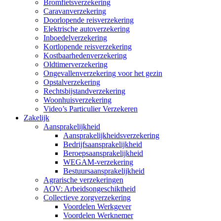
Bromfietsverzekering
Caravanverzekering
Doorlopende reisverzekering
Elektrische autoverzekering
Inboedelverzekering
Kortlopende reisverzekering
Kostbaarhedenverzekering
Oldtimerverzekering
Ongevallenverzekering voor het gezin
Opstalverzekering
Rechtsbijstandverzekering
Woonhuisverzekering
Video’s Particulier Verzekeren
Zakelijk
Aansprakelijkheid
Aansprakelijkheidsverzekering
Bedrijfsaansprakelijkheid
Beroepsaansprakelijkheid
WEGAM-verzekering
Bestuursaansprakelijkheid
Agrarische verzekeringen
AOV: Arbeidsongeschiktheid
Collectieve zorgverzekering
Voordelen Werkgever
Voordelen Werknemer