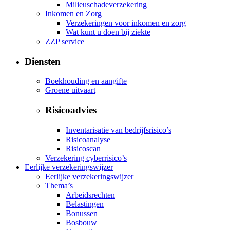
Milieuschadeverzekering
Inkomen en Zorg
Verzekeringen voor inkomen en zorg
Wat kunt u doen bij ziekte
ZZP service
Diensten
Boekhouding en aangifte
Groene uitvaart
Risicoadvies
Inventarisatie van bedrijfsrisico’s
Risicoanalyse
Risicoscan
Verzekering cyberrisico’s
Eerlijke verzekeringswijzer
Eerlijke verzekeringswijzer
Thema’s
Arbeidsrechten
Belastingen
Bonussen
Bosbouw