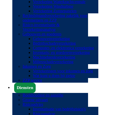
Verzekering Waterkrachtcentrale
Verzekering Windturbine
Verzekering Zonnepanelen
Rechtsbijstandverzekering zakelijk voor
ondernemers en ZZP
Risico-inventarisatie &
Verzekeringsanalyse
Gebouwen en goederen
Gebouwenverzekering
Bedrijfsschadeverzekering
Computer- en elektronica verzekering
Inventaris- en goederenverzekering
Machinebreukverzekering
Milieuschadeverzekering
Inkomen en Zorg
Verzekeringen voor inkomen en zorg
Wat kunt u doen bij ziekte
ZZP service
Diensten
Boekhouding en aangifte
Groene uitvaart
Risicoadvies
Inventarisatie van bedrijfsrisico’s
Risicoanalyse