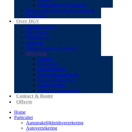
Woningbouw en vastgoed
Nieuws over beleid & duurzaamheid
Onderzoek
Over DGV
Waarom DGV?
Wie zijn we
Wat doen we
Voor wie
Missie & wijze van aanpak
Meer lezen
Ambitie
Continuïteit
Duurzaamheid
Wat is duurzaamheid?
Zekerheid & Advies
Aanbevelingen
Video’s duurzaamheid
Contact & Route
Offerte
Home
Particulier
Aansprakelijkheidsverzekering
Autoverzekering