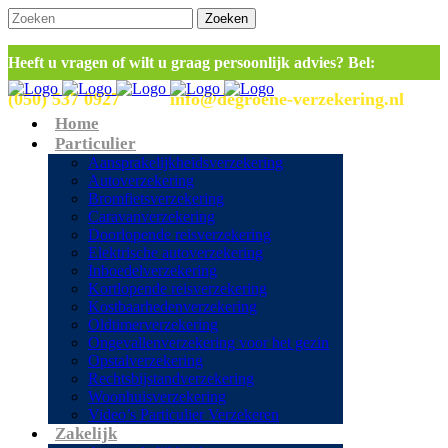
Heeft u vragen of wilt u graag persoonlijk advies? Bel:
(050) 537 0927
info@degroene-verzekering.nl
of mail
Home
Particulier
Aansprakelijkheidsverzekering
Autoverzekering
Bromfietsverzekering
Caravanverzekering
Doorlopende reisverzekering
Elektrische autoverzekering
Inboedelverzekering
Kortlopende reisverzekering
Kostbaarhedenverzekering
Oldtimerverzekering
Ongevallenverzekering voor het gezin
Opstalverzekering
Rechtsbijstandverzekering
Woonhuisverzekering
Video’s Particulier Verzekeren
Zakelijk