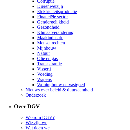
Corruptie
Dierenwelzijn
Elektriciteitsproductie
Financiële sector
Gendergelijkheid
Gezondheid
Klimaatverandering
Maakindustrie
Mensenrechten
Mijnbouw
Natuur
Olie en gas
Transparantie
Visserij
Voeding
Wapens
Woningbouw en vastgoed
Nieuws over beleid & duurzaamheid
Onderzoek
Over DGV
Waarom DGV?
Wie zijn we
Wat doen we