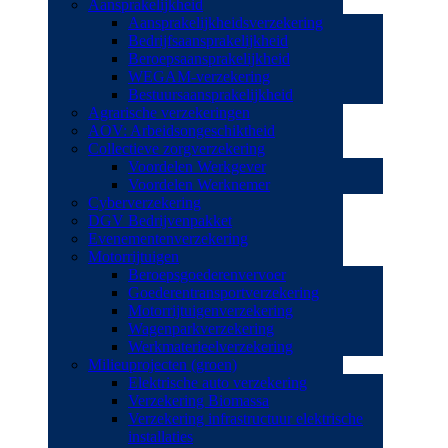
Aansprakelijkheid
Aansprakelijkheidsverzekering
Bedrijfsaansprakelijkheid
Beroepsaansprakelijkheid
WEGAM-verzekering
Bestuursaansprakelijkheid
Agrarische verzekeringen
AOV: Arbeidsongeschiktheid
Collectieve zorgverzekering
Voordelen Werkgever
Voordelen Werknemer
Cyberverzekering
DGV Bedrijvenpakket
Evenementenverzekering
Motorrijtuigen
Beroepsgoederenvervoer
Goederentransportverzekering
Motorrijtuigenverzekering
Wagenparkverzekering
Werkmaterieelverzekering
Milieuprojecten (groen)
Elektrische auto verzekering
Verzekering Biomassa
Verzekering infrastructuur elektrische
installaties