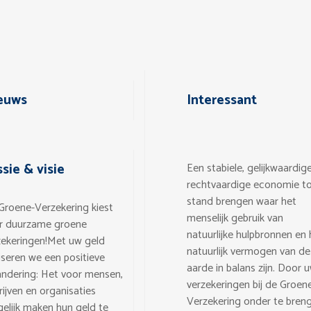
euws
Interessant
sie & visie
Een stabiele, gelijkwaardig
rechtvaardige economie t
stand brengen waar het
Groene-Verzekering kiest
menselijk gebruik van
r duurzame groene
natuurlijke hulpbronnen en 
zekeringen!
Met uw geld
natuurlijk vermogen van de
liseren we een positieve
aarde in balans zijn. Door 
andering: Het voor mensen,
verzekeringen bij de Groen
rijven en organisaties
Verzekering onder te bren
elijk maken hun geld te