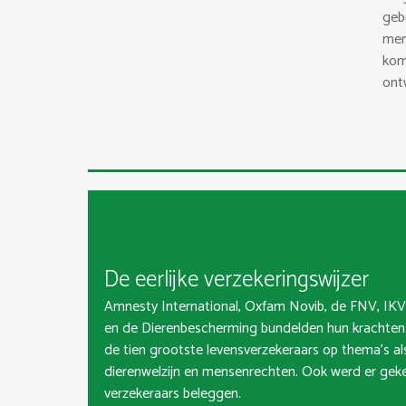
geb
men
kom
ont
De eerlijke verzekeringswijzer
Amnesty International, Oxfam Novib, de FNV, IKV P
en de Dierenbescherming bundelden hun krachten 
de tien grootste levensverzekeraars op thema’s al
dierenwelzijn en mensenrechten. Ook werd er geke
verzekeraars beleggen.