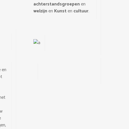
achterstandsgroepen
en
welzijn
en
Kunst
en
cultuur
.
e en
ot
het
uw
e
gen,