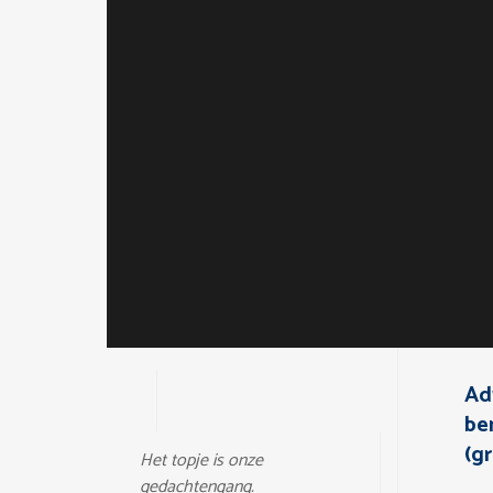
Ad
be
(g
Het topje is onze
gedachtengang.