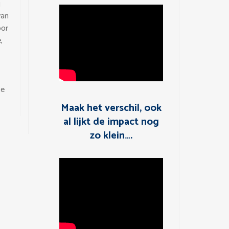
g
van
oor
,
te
Maak het verschil, ook
al lijkt de impact nog
zo klein….