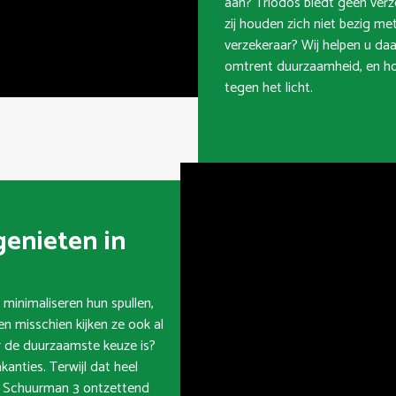
aan? Triodos biedt geen verz
zij houden zich niet bezig m
verzekeraar? Wij helpen u daa
omtrent duurzaamheid, en ho
tegen het licht.
enieten in
inimaliseren hun spullen,
en misschien kijken ze ook al
 de duurzaamste keuze is?
anties. Terwijl dat heel
tja Schuurman 3 ontzettend