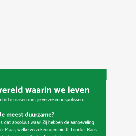
 wereld waarin we leven
chil te maken met je verzekeringspolissen.
 de meest duurzame?
is dat absoluut waar! Zij hebben de aanbeveling
n. Maar, welke verzekeringen biedt Triodos Bank