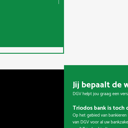
Jij bepaalt de
DGV helpt jou graag een vers
Triodos bank is toch
Op het gebied van bankieren 
van DGV voor al uw bankzake