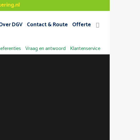
ering.nl
Over DGV
Contact & Route
Offerte
eferenties
Vraag en antwoord
Klantenservice