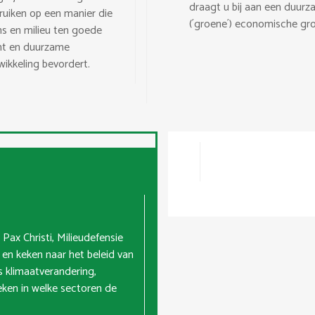
draagt u bij aan een duur
ruiken op een manier die
(´groene´) economische gro
s en milieu ten goede
t en duurzame
wikkeling bevordert.
ax Christi, Milieudefensie
en keken naar het beleid van
s klimaatverandering,
ken in welke sectoren de