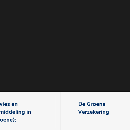
vies en
De Groene
middeling in
Verzekering
roene):