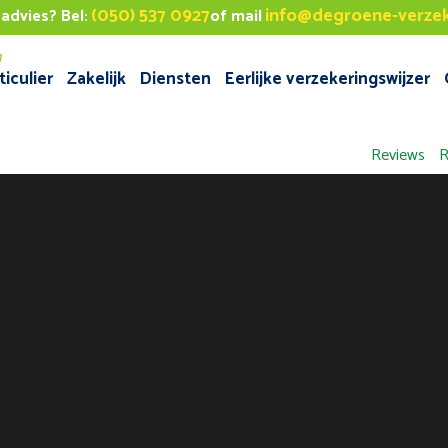
(050) 537 0927
info@degroene-verzek
 advies? Bel:
of mail
ticulier
Zakelijk
Diensten
Eerlijke verzekeringswijzer
Reviews
R