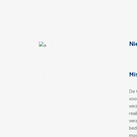
Ni
Mis
De 
voo
ver
rea
ver
bed
mog