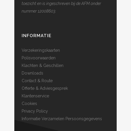
toezicht en is ingeschreven bij de AFM onder
nummer 12008603.
INFORMATIE
Verzekeringskaarten
Polisvoorwaarden
Klachten & Geschillen
Downloads
Contact & Route
Offerte & Adviesgesprek
Klantenservice
Cookies
Privacy Policy
Informatie Verzamelen Persoonsgegevens