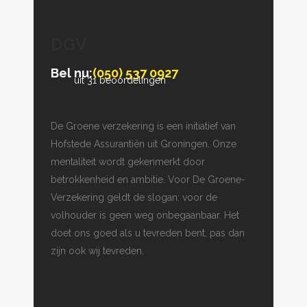
DGV
Bel nu:
(050) 537 0927
uit 31 beoordelingen
De Groene verzekering is een initiatief van
Hofstede Assurantiën uit Groningen. Onze
mentaliteit wordt gekenmerkt door
betrokkenheid en ambitie. Voor De Groene-
Verzekering geldt de slogan: voor de
volhouder is geen weg onbegaanbaar. Het
doet ons goed als u tevreden bent, pas dan
zijn ook wij tevreden.