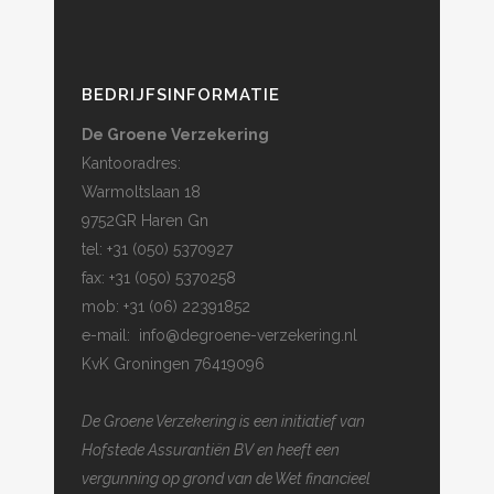
BEDRIJFSINFORMATIE
De Groene Verzekering
Kantooradres:
Warmoltslaan 18
9752GR Haren Gn
tel: +31 (050) 5370927
fax: +31 (050) 5370258
mob: +31 (06) 22391852
e-mail:
info@degroene-verzekering.nl
KvK Groningen 76419096
De Groene Verzekering is een initiatief van
Hofstede Assurantiën BV en heeft een
vergunning op grond van de Wet financieel