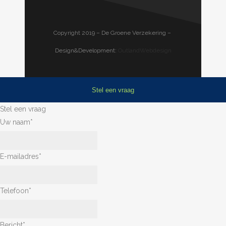
Copyright 2019 – De Groene Verzekering –
Design&Development:
OutlandWebdesign
Stel een vraag
Stel een vraag
Uw naam
*
E-mailadres
*
Telefoon
*
Bericht
*